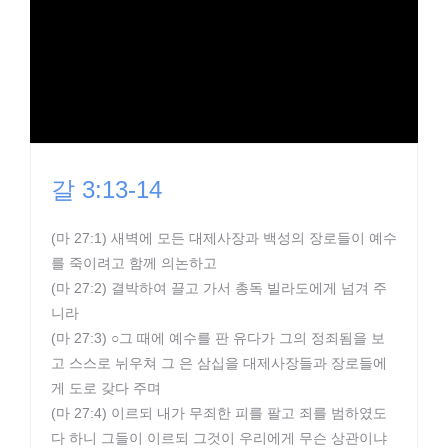
갈 3:13-14
(마 27:1) 새벽에 모든 대제사장과 백성의 장로들이 예수
를 죽이려고 함께 의논하고
(마 27:2) 결박하여 끌고 가서 총독 빌라도에게 넘겨 주
니라
(마 27:3) ○그 때에 예수를 판 유다가 그의 정죄됨을 보
고 스스로 뉘우쳐 그 은 삼십을 대제사장들과 장로들에
게 도로 갖다 주며
(마 27:4) 이르되 내가 무죄한 피를 팔고 죄를 범하였도
다 하니 그들이 이르되 그것이 우리에게 무슨 상관이냐