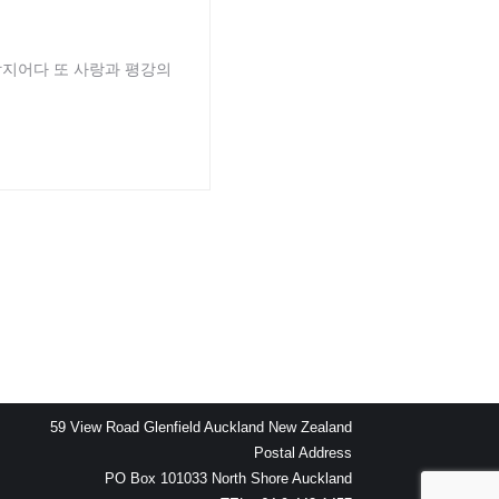
할지어다 또 사랑과 평강의
59 View Road Glenfield Auckland New Zealand
Postal Address
PO Box 101033 North Shore Auckland