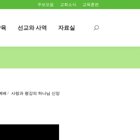
주보모음
교회소식
교육훈련
양육
선교와 사역
자료실
Search:
양육
선교와 사역
자료실
Search:
예배
사랑과 평강의 하나님 신앙