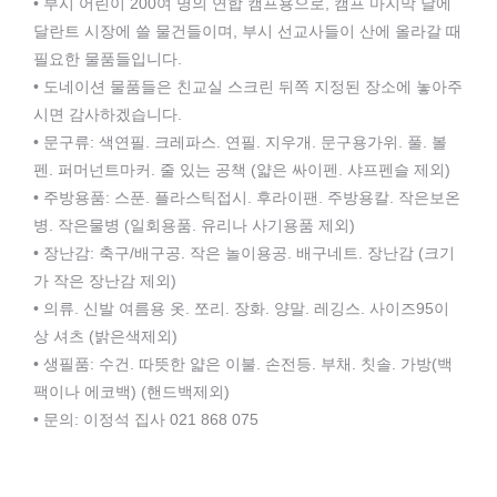
• 부시 어린이 200여 명의 연합 캠프용으로, 캠프 마지막 날에
달란트 시장에 쓸 물건들이며, 부시 선교사들이 산에 올라갈 때
필요한 물품들입니다.
• 도네이션 물품들은 친교실 스크린 뒤쪽 지정된 장소에 놓아주
시면 감사하겠습니다.
• 문구류: 색연필. 크레파스. 연필. 지우개. 문구용가위. 풀. 볼
펜. 퍼머넌트마커. 줄 있는 공책 (얇은 싸이펜. 샤프펜슬 제외)
• 주방용품: 스푼. 플라스틱접시. 후라이팬. 주방용칼. 작은보온
병. 작은물병 (일회용품. 유리나 사기용품 제외)
• 장난감: 축구/배구공. 작은 놀이용공. 배구네트. 장난감 (크기
가 작은 장난감 제외)
• 의류. 신발 여름용 옷. 쪼리. 장화. 양말. 레깅스. 사이즈95이
상 셔츠 (밝은색제외)
• 생필품: 수건. 따뜻한 얇은 이불. 손전등. 부채. 칫솔. 가방(백
팩이나 에코백) (핸드백제외)
• 문의: 이정석 집사 021 868 075