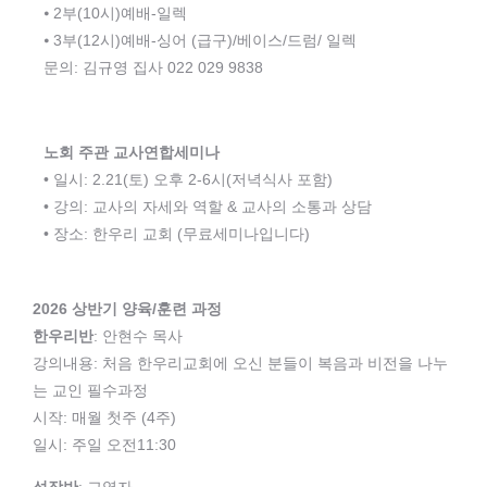
⦁ 2부(10시)예배-일렉
⦁ 3부(12시)예배-싱어 (급구)/베이스/드럼/ 일렉
문의: 김규영 집사 022 029 9838
노회 주관 교사연합세미나
• 일시: 2.21(토) 오후 2-6시(저녁식사 포함)
• 강의: 교사의 자세와 역할 & 교사의 소통과 상담
• 장소: 한우리 교회 (무료세미나입니다)
2026 상반기 양육/훈련 과정
한우리반
: 안현수 목사
강의내용: 처음 한우리교회에 오신 분들이 복음과 비전을 나누
는 교인 필수과정
시작: 매월 첫주 (4주)
일시: 주일 오전11:30