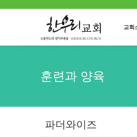
교회
교회
훈련과 양육
You are here:
파더와이즈