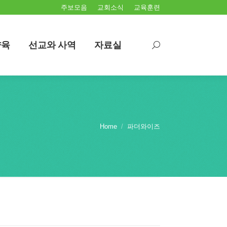
주보모음
교회소식
교육훈련
양육
선교와 사역
자료실
Search:
양육
선교와 사역
자료실
Search:
Home
파더와이즈