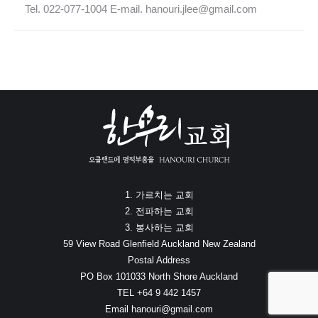
Tel. 022-077-1004 E-mail. hanouri.jlee@gmail.com
1. 가르치는 교회
2. 전파하는 교회
3. 봉사하는 교회
59 View Road Glenfield Auckland New Zealand
Postal Address
PO Box 101033 North Shore Auckland
TEL +64 9 442 1457
Email hanouri@gmail.com